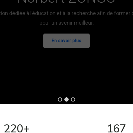
Le Patriotisme et le Sacrifice
L’Esprit de Cohésion et d’Unité
Nationale
La Résilience et la Culture de
l’Effort
220+
167