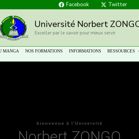
Facebook
Twitter
Université Norbert ZONG
Exceller par le savoir pour mieux servir
U MANGA
NOS FORMATIONS
INFORMATIONS
RESSOURCES
 valeurs fondamentales